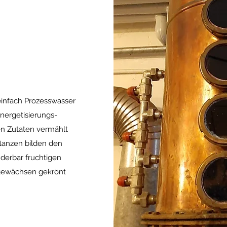
einfach Prozesswasser
Energetisierungs-
en Zutaten vermählt
lanzen bilden den
derbar fruchtigen
sgewächsen gekrönt